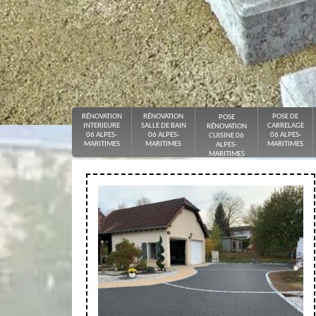
RÉNOVATION
RÉNOVATION
POSE DE
POSE
INTERIEURE
SALLE DE BAIN
CARRELAGE
RÉNOVATION
06 ALPES-
06 ALPES-
06 ALPES-
CUISINE 06
MARITIMES
MARITIMES
MARITIMES
ALPES-
MARITIMES