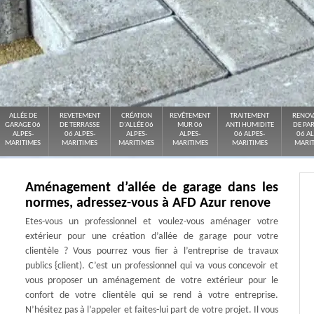
ALLÉE DE
REVETEMENT
CRÉATION
REVÊTEMENT
TRAITEMENT
RENOV
GARAGE 06
DE TERRASSE
D'ALLÉE 06
MUR 06
ANTI HUMIDITE
DE PA
ALPES-
06 ALPES-
ALPES-
ALPES-
06 ALPES-
06 AL
MARITIMES
MARITIMES
MARITIMES
MARITIMES
MARITIMES
MARIT
Aménagement d’allée de garage dans les
normes, adressez-vous à AFD Azur renove
Etes-vous un professionnel et voulez-vous aménager votre
extérieur pour une création d’allée de garage pour votre
clientèle ? Vous pourrez vous fier à l’entreprise de travaux
publics {client). C’est un professionnel qui va vous concevoir et
vous proposer un aménagement de votre extérieur pour le
confort de votre clientèle qui se rend à votre entreprise.
N’hésitez pas à l’appeler et faites-lui part de votre projet. Il vous