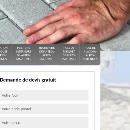
ATION
PEINTURE
RECHERCHE
POSE DE
POSE DE
RQUET
INTÉRIEURE
DE FUITE 06
PARQUET
PLACO 06
PES-
06 ALPES-
ALPES-
06 ALPES-
ALPES-
IMES
MARITIMES
MARITIMES
MARITIMES
MARITIMES
Demande de devis gratuit