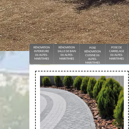
RÉNOVATION
RÉNOVATION
POSE DE
POSE
INTERIEURE
SALLE DE BAIN
CARRELAGE
RÉNOVATION
06 ALPES-
06 ALPES-
06 ALPES-
CUISINE 06
MARITIMES
MARITIMES
MARITIMES
ALPES-
MARITIMES