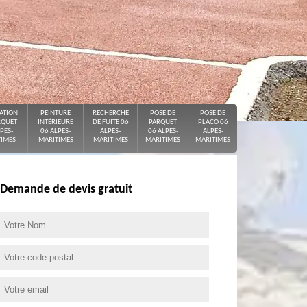
ATION
PEINTURE
RECHERCHE
POSE DE
POSE DE
RQUET
INTÉRIEURE
DE FUITE 06
PARQUET
PLACO 06
PES-
06 ALPES-
ALPES-
06 ALPES-
ALPES-
IMES
MARITIMES
MARITIMES
MARITIMES
MARITIMES
Demande de devis gratuit