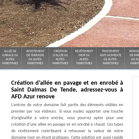
ALLÉE DE
REVETEMENT
CRÉATION
REVÊTEMENT
TRAITEMENT
RENOV
GARAGE 06
DE TERRASSE
D'ALLÉE 06
MUR 06
ANTI HUMIDITE
DE PA
ALPES-
06 ALPES-
ALPES-
ALPES-
06 ALPES-
06 AL
MARITIMES
MARITIMES
MARITIMES
MARITIMES
MARITIMES
MARIT
Création d’allée en pavage et en enrobé à
Saint Dalmas De Tende, adressez-vous à
AFD Azur renove
L’entrée de votre domaine fait partie des éléments visibles en
premier par vos visiteurs. Si vous voulez apporter une touche
d’originalité à votre entrée, vous pourrez opter pour une
création d’une allée en pavage et en enrobé à chaud. Ces types
de revêtement contribuent à rehausser la valeur de votre
domaine tout en étant pratiques. Cette solution est aussi rapide